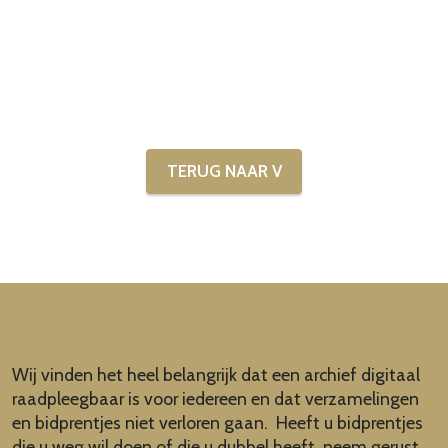
TERUG NAAR V
Wij vinden het heel belangrijk dat een archief digitaal
raadpleegbaar is voor iedereen en dat verzamelingen
en bidprentjes niet verloren gaan. Heeft u bidprentjes
die u weg wil doen of die u dubbel heeft, neem gerust