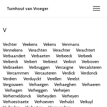
Turnhout van Vroeger
V
Vechter
Veekens
Vekens
Venmans
Vennekens
Verachten
Verachter
Verachtert
Verbaandert
Verbaeten
Verbeeck
Verbeek
Verberck
Verbert
Verbiest
Verbist
Verboven
Verbraeken
Verbruggen
Vercaigne
Vercalsteren
Vercammen
Vercauteren
Verdick
Verdonck
Verdren
Verduyckt
Verellen
Verelst
Vergouwen
Verhaegen
Verhaeghen
Verhaeren
Verhagen
Verheggen
Verheijen
Verhemeldonck
Verheyden
Verheyen
Verhoestraete
Verhoeven
Verhulst
Verkuyl