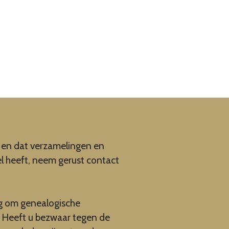
en en dat verzamelingen en
el heeft, neem gerust contact
ng om genealogische
. Heeft u bezwaar tegen de