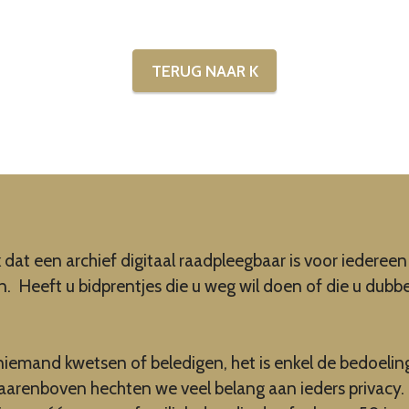
TERUG NAAR K
k dat een archief digitaal raadpleegbaar is voor iedere
an. Heeft u bidprentjes die u weg wil doen of die u dubb
 niemand kwetsen of beledigen, het is enkel de bedoeli
aarenboven hechten we veel belang aan ieders privacy