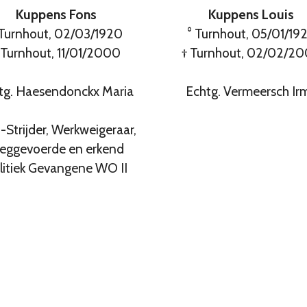
Kuppens Fons
Kuppens Louis
 Turnhout, 02/03/1920
° Turnhout, 05/01/19
 Turnhout, 11/01/2000
† Turnhout, 02/02/2
tg. Haesendonckx Maria
Echtg. Vermeersch Ir
Strijder, Werkweigeraar,
eggevoerde en erkend
litiek Gevangene WO II