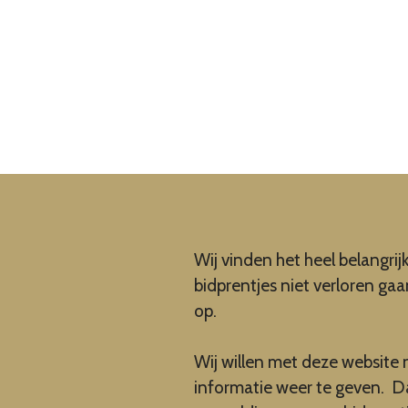
Wij vinden het heel belangrij
bidprentjes niet verloren ga
op.
Wij willen met deze website
informatie weer te geven. D