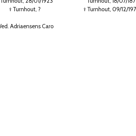
 Turnhout, 28/01/1923
° Turnhout, 18/07/18
† Turnhout, ?
† Turnhout, 09/12/19
ed. Adriaensens Caro