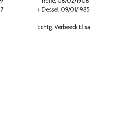
79
° Retie, 06/02/1906
77
† Dessel, 09/01/1985
Echtg. Verbeeck Elisa