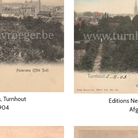
s, Turnhout
Editions Nel
1904
Afg