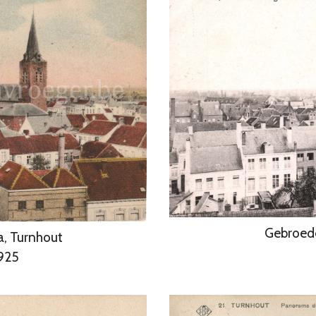
Gebroede
a, Turnhout
1925