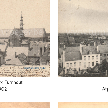
x, Turnhout
Af
1902