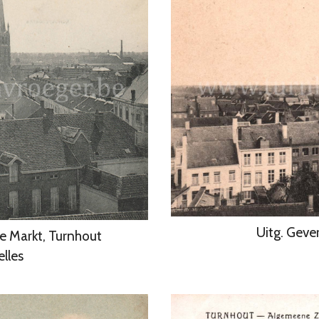
Uitg. Geve
te Markt, Turnhout
elles