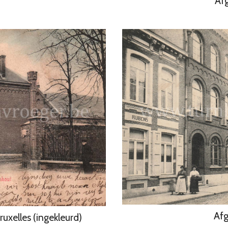
Af
Afg
ruxelles (ingekleurd)