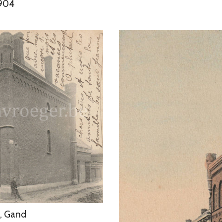
1904
e, Gand