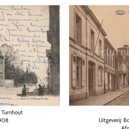
, Turnhout
Uitgeverij: 
1908
Afg