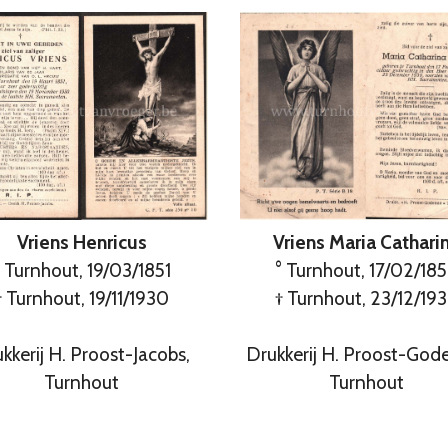
Vriens Henricus
Vriens Maria Cathari
° Turnhout, 19/03/1851
° Turnhout, 17/02/18
† Turnhout, 19/11/1930
† Turnhout, 23/12/19
kkerij H. Proost-Jacobs,
Drukkerij H. Proost-God
Turnhout
Turnhout