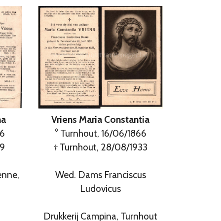
na
Vriens Maria Constantia
56
° Turnhout, 16/06/1866
39
† Turnhout, 28/08/1933
enne,
Wed. Dams Franciscus
Ludovicus
Drukkerij Campina, Turnhout