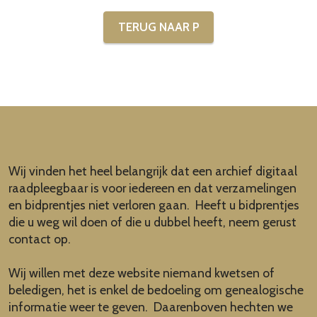
TERUG NAAR P
Wij vinden het heel belangrijk dat een archief digitaal
raadpleegbaar is voor iedereen en dat verzamelingen
en bidprentjes niet verloren gaan. Heeft u bidprentjes
die u weg wil doen of die u dubbel heeft, neem gerust
contact op.
Wij willen met deze website niemand kwetsen of
beledigen, het is enkel de bedoeling om genealogische
informatie weer te geven. Daarenboven hechten we