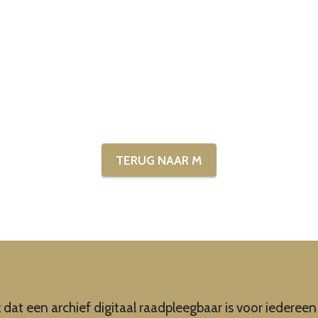
TERUG NAAR M
k dat een archief digitaal raadpleegbaar is voor iedere