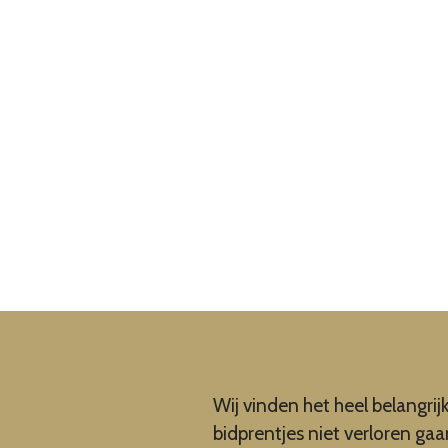
Wij vinden het heel belangrij
bidprentjes niet verloren ga