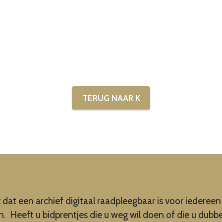
TERUG NAAR K
k dat een archief digitaal raadpleegbaar is voor iedere
an. Heeft u bidprentjes die u weg wil doen of die u dubb