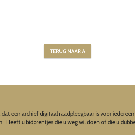
TERUG NAAR A
k dat een archief digitaal raadpleegbaar is voor iedere
an. Heeft u bidprentjes die u weg wil doen of die u dubb