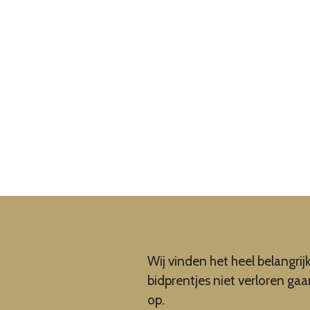
Wij vinden het heel belangrij
bidprentjes niet verloren ga
op.